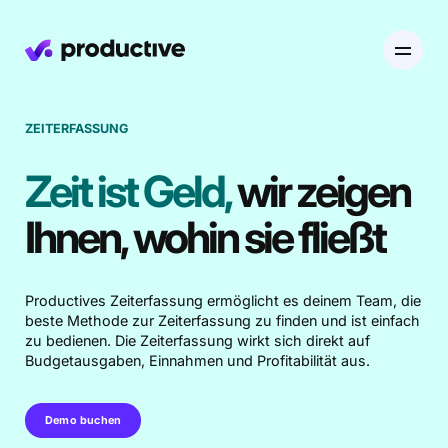
ZEITERFASSUNG
EN
DE
Zeit ist Geld,
wir zeigen
Produkt
Ihnen, wohin sie fließt
Preise
Ressourcenplanung
Productives Zeiterfassung ermöglicht es deinem Team, die
Branchen
Ressourcenplanung
beste Methode zur Zeiterfassung zu finden und ist einfach
Projekte
zu bedienen. Die Zeiterfassung wirkt sich direkt auf
Zeiterfassung
Budgetausgaben, Einnahmen und Profitabilität aus.
Ressourcen
Agentur
Projektmanagement
Urlaubsverwaltung
Finanzen
Gantt-Diagramme
Demo buchen
Software & Hi-Tech
Karriere
Budgetierung & Rentabilität
Entdecke Productive