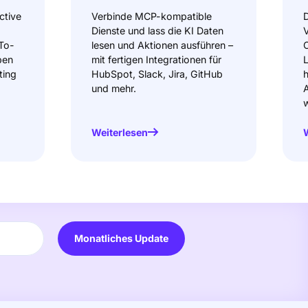
ctive
Verbinde MCP-kompatible
D
Dienste und lass die KI Daten
V
To-
lesen und Aktionen ausführen –
C
ben
mit fertigen Integrationen für
L
ting
HubSpot, Slack, Jira, GitHub
h
und mehr.
A
w
Weiterlesen
Monatliches Update