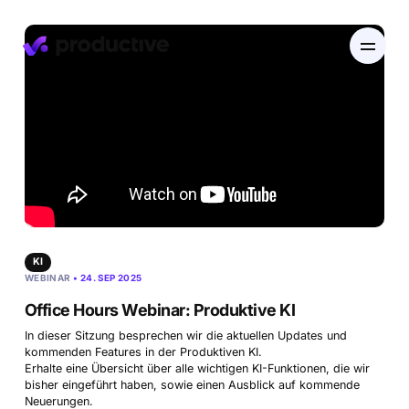
EN
DE
Produkt
Preise
Ressourcenplanung
KI
WEBINAR
• 24. SEP 2025
Branchen
Ressourcenplanung
Projekte
Office Hours Webinar: Produktive KI
Zeiterfassung
In dieser Sitzung besprechen wir die aktuellen Updates und
Ressourcen
Agentur
Projektmanagement
Urlaubsverwaltung
kommenden Features in der Produktiven KI.
Finanzen
Erhalte eine Übersicht über alle wichtigen KI-Funktionen, die wir
Gantt-Diagramme
Software & Hi-Tech
bisher eingeführt haben, sowie einen Ausblick auf kommende
Karriere
Budgetierung & Rentabilität
Neuerungen.
Entdecke Productive