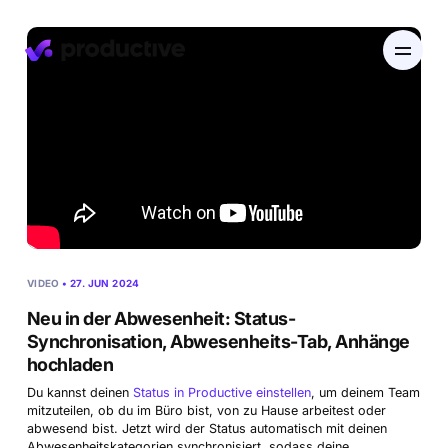
EN
DE
Produkt
Preise
Ressourcenplanung
VIDEO
• 27. JUN 2024
Branchen
Ressourcenplanung
Neu in der Abwesenheit: Status-
Projekte
Synchronisation, Abwesenheits-Tab, Anhänge
Zeiterfassung
hochladen
Ressourcen
Agentur
Projektmanagement
Urlaubsverwaltung
Finanzen
Du kannst deinen
Status in Productive einstellen
, um deinem Team
mitzuteilen, ob du im Büro bist, von zu Hause arbeitest oder
Gantt-Diagramme
Software & Hi-Tech
abwesend bist. Jetzt wird der Status automatisch mit deinen
Karriere
Budgetierung & Rentabilität
Entdecke Productive
Abwesenheitskategorien synchronisiert, sodass deine