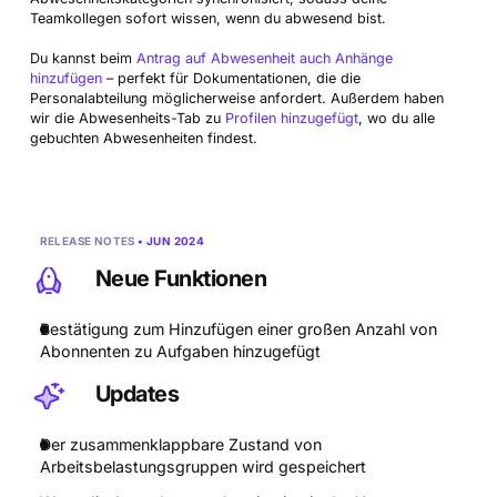
Dokumente
Plattform
Teamkollegen sofort wissen, wenn du abwesend bist.
Beratung
Rechnungsstellung
Produkt-Updates
Berichterstattung
Vertrieb CRM
Login
Führe ein besseres Geschäft
Du kannst beim
Antrag auf Abwesenheit auch Anhänge
Prognosen
hinzufügen
– perfekt für Dokumentationen, die die
Buchhaltung & Finanzen
Szenario-Builder
NEU
Arbeitsauslastung
Integrationen
Personalabteilung möglicherweise anfordert. Außerdem haben
Kundenstory
Ausgabenmanagement-Software
Werde zum Profi
wir die Abwesenheits-Tab zu
Profilen hinzugefügt
, wo du alle
IT-Dienstleister
gebuchten Abwesenheiten findest.
Automatisierungen
Umsatzrealisierung
Hilfe
Architekten & Ingenieure
KI
Szenario-Builder
NEU
Dashboards
RELEASE NOTES
• JUN 2024
Neue Funktionen
Polaris | SQL Reports
Bestätigung zum Hinzufügen einer großen Anzahl von
Abonnenten zu Aufgaben hinzugefügt
Updates
Der zusammenklappbare Zustand von
Arbeitsbelastungsgruppen wird gespeichert