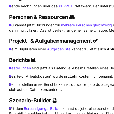
Sende Rechnungen über das
PEPPOL
-Netzwerk. Der unterstüt
Personen & Ressourcen 👥
Du kannst jetzt Buchungen für
mehrere Personen gleichzeitig
e
dann multipliziert. Das ist perfekt für gemeinsame Urlaube, M
Projekt- & Aufgabenmanagement ✅
Beim Duplizieren einer
Aufgabenliste
kannst du jetzt auch
Abh
Berichte 📊
Bestellungen
sind jetzt als Datenquelle beim Erstellen eines B
Das Feld “Arbeitskosten” wurde in
„Lohnkosten“
umbenannt.
Beim Erstellen eines Berichts kannst du wählen, ob du ausgew
sich auf die Daten konzentriert.
Szenario-Builder
🔮
Mit dem
Berechtigungs-Builder
kannst du jetzt eine benutzerd
Rentabilitätszahlen haben. Bisher konnten nur Nutzer mit Sich