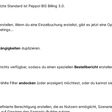
zte Standard ist Peppol BIS Billing 3.0.
rstellen. Wenn du eine Einzelbuchung erstellst, gibt es jetzt eine
eetings…
ängigkeiten
duplizieren.
erichts verfügbar, sodass du einen speziellen
Bestellbericht
erstelle
ählte Filter
andocken
(oder anzeigen) möchtest, oder du kannst sie 
efinierte Berechtigung erstellen, die es Nutzern ermöglicht, Szenari
t auf Gewinne den Szenario-Builder nutzen.