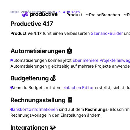
NEUE VERÖFFENTLICHUNG
• 5. AUG 2025
Produkt
Preise
Branchen
R
Productive 4.17
Productive 4.17
führt einen verbesserten
Szenario-Builder
un
Automatisierungen 🤖
Automatisierungen können jetzt
über mehrere Projekte hinwe
Automatisierungen gleichzeitig auf mehrere Projekte anwende
Budgetierung 💰
Wenn du Budgets mit dem
einfachen Editor
erstellst, siehst d
Rechnungsstellung 🧾
Bankkontoinformationen
sind auf dem
Rechnungs
-Bildschir
Rechnungsvorlage in den Einstellungen ändern.
Integrationen 🧩