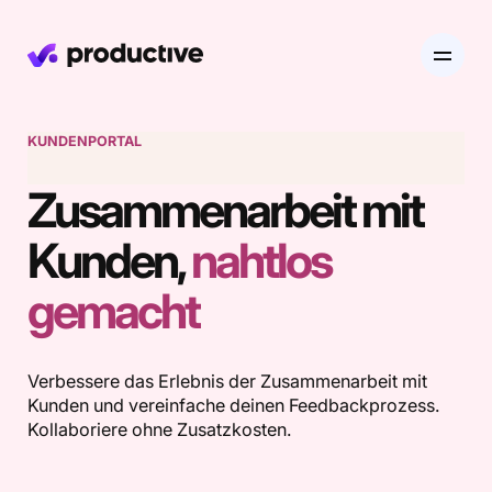
KUNDENPORTAL
EN
DE
Zusammenarbeit mit
Produkt
Kunden,
nahtlos
Preise
Ressourcenplanung
gemacht
Branchen
Ressourcenplanung
Projekte
Verbessere das Erlebnis der Zusammenarbeit mit
Zeiterfassung
Kunden und vereinfache deinen Feedbackprozess.
Ressourcen
Agentur
Projektmanagement
Urlaubsverwaltung
Finanzen
Kollaboriere ohne Zusatzkosten.
Gantt-Diagramme
Software & Hi-Tech
Karriere
Budgetierung & Rentabilität
Entdecke Productive